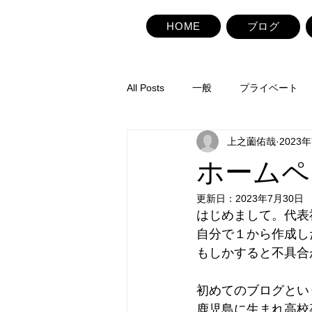
HOME
ブログ
All Posts
一般
プライベート
上之薗佑哉
2023
ホームペ
更新日：
2023年7月30日
はじめまして。代表
自分で１から作成し
もしかすると不具合
初めてのブログとい
鹿児島に生まれ高校