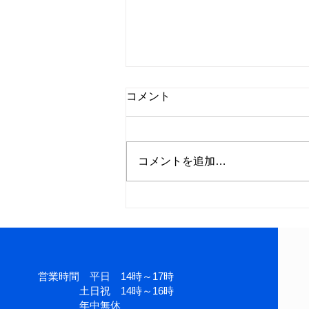
4月の営業カレンダーを公開
コメント
しました。
2025年4月の営業カレンダーを公
開しました。 ※午前 9:30~12:00
コメントを追加…
午後 13:00~17:30 (16:00 最終
受付） ※電話予約は、公式LINE
の電話予約からお願いいたしま
す。 公式LINE
https://lin.ee/e0m5eMM
営業時間 平日 14時～17時
土日祝 14時～16時
​ 年中無休