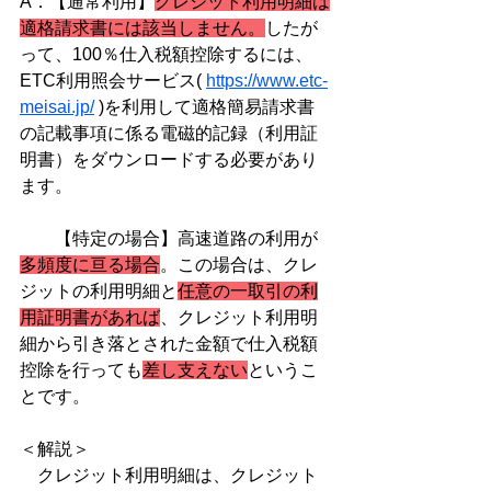
A．【通常利用】
クレジット利用明細は
適格請求書には該当しません。
したが
って、100％仕入税額控除するには、
ETC利用照会サービス( 
https://www.etc-
meisai.jp/
 )を利用して適格簡易請求書
の記載事項に係る電磁的記録（利用証
明書）をダウンロードする必要があり
ます。
　　【特定の場合】高速道路の利用が
多頻度に亘る場合
。この場合は、クレ
ジットの利用明細と
任意の一取引の利
用証明書があれば
、クレジット利用明
細から引き落とされた金額で仕入税額
控除を行っても
差し支えない
というこ
とです。
＜解説＞
　クレジット利用明細は、クレジット