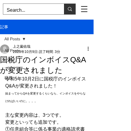
記事
All Posts
上之薗佑哉
All Posts
2023年10月9日
読了時間: 3分
国税庁のインボイスQ&A
一般
が変更されました
プライベート
税務
令和5年10月2日に国税庁のインボイス
Q&Aが変更されました！
始まってからQAを変更するくらいなら、インボイスをやらな
ければいいのに。。。。
主な変更内容は、3つです。
変更といっても追加です。
①任意組合等に係る事業の適格請求書